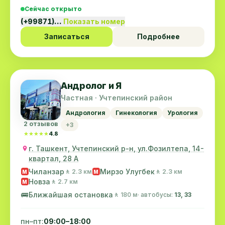
Сейчас открыто
(+99871)…
Показать номер
Записаться
Подробнее
Андролог и Я
Частная · Учтепинский район
Андрология
Гинекология
Урология
2 отзывов
+3
★★★★★
★★★★★
4.8
г. Ташкент, Учтепинский р-н, ул.Фозилтепа, 14-
квартал, 28 А
Чиланзар
Мирзо Улугбек
🚶 2.3 км
🚶 2.3 км
M
M
Новза
🚶 2.7 км
M
🚌
Ближайшая остановка
🚶 180 м
· автобусы:
13, 33
пн–пт:
09:00–18:00