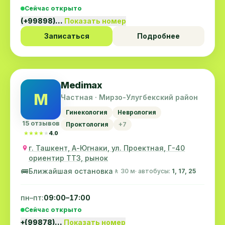
Сейчас открыто
(+99898)…
Показать номер
Записаться
Подробнее
Medimax
M
Частная · Мирзо-Улугбекский район
Гинекология
Неврология
15 отзывов
Проктология
+7
★★★★★
★★★★★
4.0
г. Ташкент, А-Югнаки, ул. Проектная, Г-40
ориентир ТТЗ, рынок
🚌
Ближайшая остановка
🚶 30 м
· автобусы:
1, 17, 25
пн–пт:
09:00–17:00
Сейчас открыто
+(99878)…
Показать номер