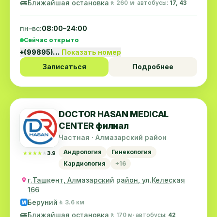
🚌
Ближайшая остановка
🚶 260 м
· автобусы:
17, 43
пн–вс:
08:00–24:00
Сейчас открыто
+(99895)…
Показать номер
Записаться
Подробнее
DOCTOR HASAN MEDICAL
CENTER филиал
Частная · Алмазарский район
Андрология
Гинекология
★★★★★
★★★★★
3.9
Кардиология
+16
г.Ташкент, Алмазарский район, ул.Келеская
166
Беруний
🚶 3.6 км
M
🚌
Ближайшая остановка
🚶 170 м
· автобусы:
42