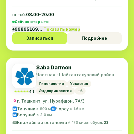
пн–сб:
08:00–20:00
Сейчас открыто
+99895169…
Показать номер
Записаться
Подробнее
Saba Darmon
Частная · Шайхантахурский район
Гинекология
Урология
Эндокринология
+6
★★★★★
★★★★★
4.8
г. Ташкент, ул. Нурафшон, 7А/3
Тинчлик
Чорсу
🚶 800 м
🚶 1.6 км
M
M
Беруний
🚶 2.0 км
M
🚌
Ближайшая остановка
🚶 170 м
· автобусы:
23