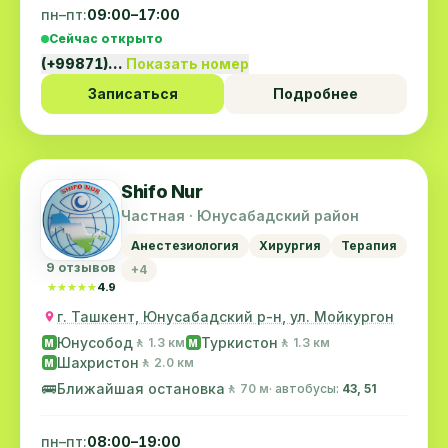
пн–пт:
09:00–17:00
Сейчас открыто
(+99871)…
Показать номер
Записаться
Подробнее
Shifo Nur
Частная · Юнусабадский район
Анестезиология
Хирургия
Терапия
9 отзывов
+4
★★★★★
★★★★★
4.9
г. Ташкент, Юнусабадский р-н, ул. Мойкургон
Юнусобод
Туркистон
🚶 1.3 км
🚶 1.3 км
M
M
Шахристон
🚶 2.0 км
M
🚌
Ближайшая остановка
🚶 70 м
· автобусы:
43, 51
пн–пт:
08:00–19:00