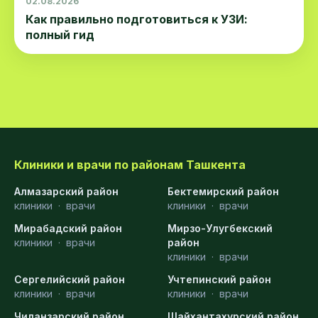
02.08.2026
Как правильно подготовиться к УЗИ:
полный гид
Клиники и врачи по районам Ташкента
Алмазарский район
Бектемирский район
клиники
·
врачи
клиники
·
врачи
Мирабадский район
Мирзо-Улугбекский
клиники
·
врачи
район
клиники
·
врачи
Сергелийский район
Учтепинский район
клиники
·
врачи
клиники
·
врачи
Чиланзарский район
Шайхантахурский район