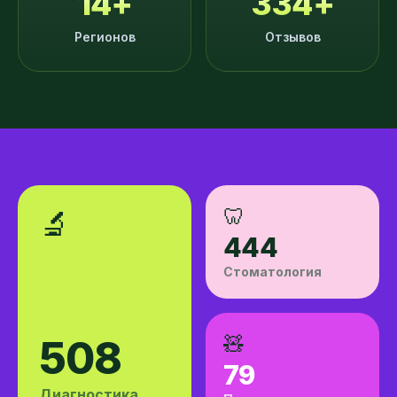
14
+
334
+
Регионов
Отзывов
🦷
🔬
444
Стоматология
🧸
508
79
Диагностика