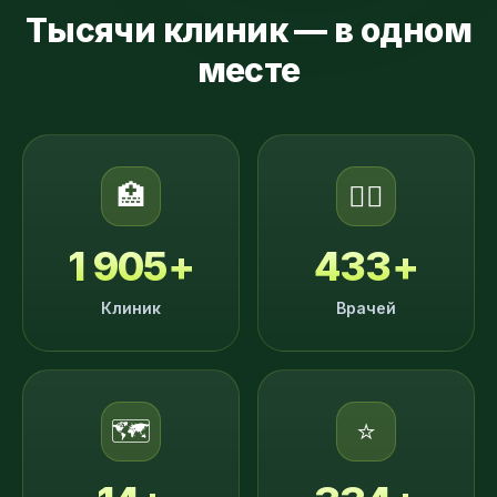
Тысячи клиник — в одном
месте
🏥
👨‍⚕️
1 905
+
433
+
Клиник
Врачей
🗺️
⭐