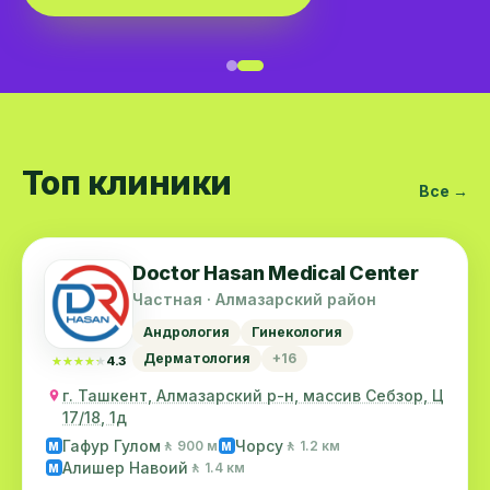
Топ клиники
Все →
Doctor Hasan Medical Center
Частная · Алмазарский район
Андрология
Гинекология
Дерматология
+16
★★★★★
★★★★★
4.3
г. Ташкент, Алмазарский р-н, массив Себзор, Ц
17/18, 1д
Гафур Гулом
Чорсу
🚶 900 м
🚶 1.2 км
M
M
Алишер Навоий
🚶 1.4 км
M