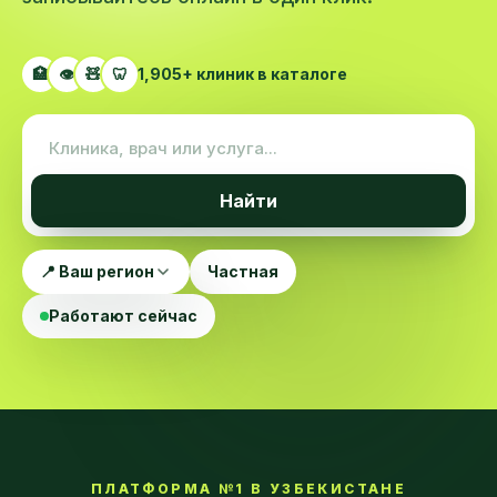
🏥
👁️
🧸
🦷
1,905+ клиник в каталоге
Найти
📍 Ваш регион
Частная
Работают сейчас
ПЛАТФОРМА №1 В УЗБЕКИСТАНЕ