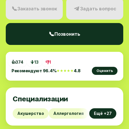
📞
Заказать звонок
Задать вопрос
📞
Позвонить
👍
374
🤷
13
👎
1
Рекомендуют
96.4
%
4.8
★★★★★
★★★★★
Оценить
Специализации
Акушерство
Аллергология
Андрология
Ещё +27