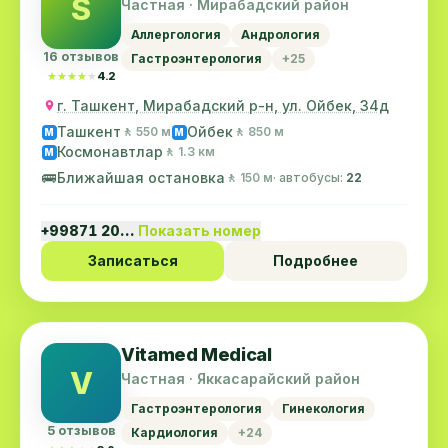
S
Частная · Мирабадский район
Аллергология
Андрология
16 отзывов
Гастроэнтерология
+25
★★★★★
★★★★★
4.2
г. Ташкент, Мирабадский р-н, ул. Ойбек, 34д
Ташкент
Ойбек
🚶 550 м
🚶 850 м
M
M
Космонавтлар
🚶 1.3 км
M
🚌
Ближайшая остановка
🚶 150 м
· автобусы:
22
+99871 20…
Показать номер
Записаться
Подробнее
Vitamed Medical
V
Частная · Яккасарайский район
Гастроэнтерология
Гинекология
5 отзывов
Кардиология
+24