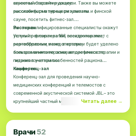
качества и гарантирующее
огромный бассейн и джакузи. Также вы можете
высокоинформативные результаты.
расслабиться в турецком хаммаме и финской
сауне, посетить фитнес-зал.
Высококвалифицированные специалисты окажут
Ресторан
услуги по физиотерапии, электротерапии,
Уютный ресторан на 166 посадочных мест с
вертебрологии, лазеротерапии,
разнообразным меню, в котором будет уделено
электромагнитотерапии, иглорефлексотерапии и
большое внимание основам диетического
гидроколонотерапии.
питания с учетом особенностей рациона
пациентов.
Конференц-зал
Конференц-зал для проведения научно-
медицинских конференций и телемостов с
современной акустической системой JBL.– это
Читать далее →
крупнейший частный многопрофильный
медицинский центр в Средней Азии с
современным оборудованием для диагностики,
лечения и проведения сложных
Врачи
52
кардиохирургических, нейрохирургических,