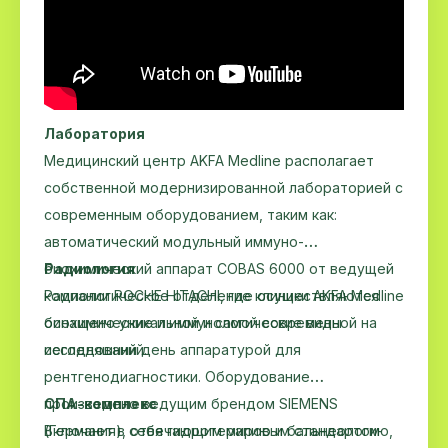
Лаборатория
Медицинский центр AKFA Medline располагает
собственной модернизированной лабораторией с
современным оборудованием, таким как:
автоматический модульный иммуно-
биохимический аппарат COBAS 6000 от ведущей
Радиология
компании ROCHE HITACHI, где осуществляются
Радиологическое отделение клиники AKFA Medline
биохимические и иммунологические виды
оснащено уникальной и самой современной на
исследований.
сегодняшний день аппаратурой для
рентгенодиагностики. Оборудование
произведено ведущим брендом SIEMENS
СПА-комплекс
(Германия), отвечающим мировым стандартом
Включает в себя гидротерапию и бальнеологию,