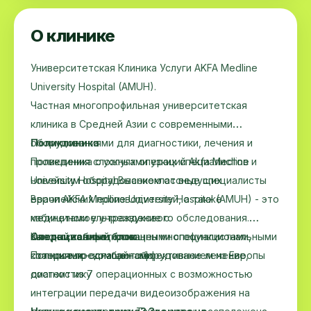
О клинике
Университетская Клиника Услуги AKFA Medline
University Hospital (AMUH).
Частная многопрофильная университетская
клиника в Средней Азии с современными
оборудованиями для диагностики, лечения и
Поликлиника
проведения сложных операций Akfa Medline
Поликлиника с услугами узких специалистов и
University Hospital Bысококлассные специалисты
новейшим оборудованием от ведущих
Врачи AKFA Medline University Hospital (AMUH) - это
европейских производителей, а также
медицинское учреждение с
кабинетами ультразвукового обследования.
высококвалифицированными специалистами,
Каждый кабинет оснащен многофункциональными
Операционный блок
которые предлагают эффективное лечение,
станциями – комбайнами.
Полностью оснащен оборудованием из Европы
диагностику
состоит из 7 операционных с возможностью
интеграции передачи видеоизображения на