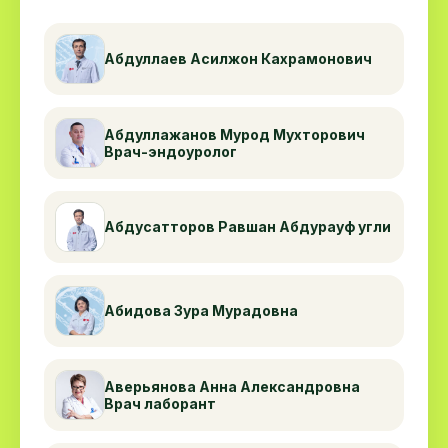
ортопедических операций при участии
высококвалифицированного медицинского
Абдуллаев Асилжон Кахрамонович
персонала.
Абдуллажанов Мурод Мухторович
Врач-эндоуролог
Абдусатторов Равшан Абдурауф угли
Абидова Зура Мурадовна
Аверьянова Анна Александровна
Врач лаборант