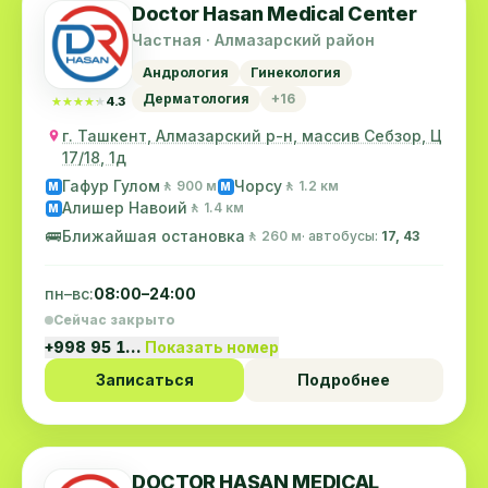
высоком уровне, цена за этот сервис хорошая.
Doctor Hasan Medical Center
Питание нормальное, после того как открыли
Частная · Алмазарский район
шведский стол стало ещё лучше. Персонал
Андрология
Гинекология
вежливый и отзывчивый , врачи опытные.
Дерматология
+16
★★★★★
★★★★★
4.3
Поступил с давлением 180/120, сегодня уже 5й
г. Ташкент, Алмазарский р-н, массив Себзор, Ц
день как давление стабилизировалось 130/90.
17/18, 1д
Я доволен лечением и отдыхом здесь, планирую
Гафур Гулом
Чорсу
🚶 900 м
🚶 1.2 км
M
M
ложиться на профилактику на ежегодной
Алишер Навоий
🚶 1.4 км
M
основе .
🚌
Ближайшая остановка
🚶 260 м
· автобусы:
17, 43
Из того над чем вам стоит поработать:
1) парковка для пациентов
пн–вс:
08:00–24:00
2) доступность спа услуг ( цены высокие)
Сейчас закрыто
Большая благодарность инвестору и
+998 95 1…
Показать номер
управляющим!
PS. Ваша Клиника соответствует всем цитатам
Записаться
Подробнее
древнего индийского медика Чарака.
DOCTOR HASAN MEDICAL