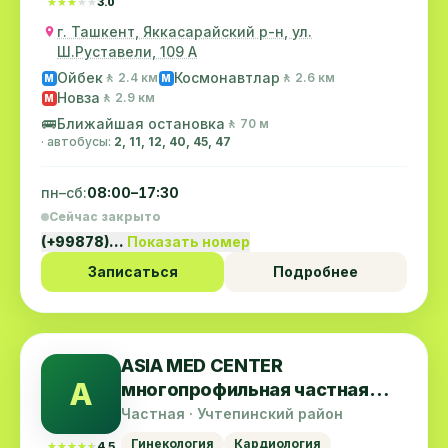
★★★★★
★★★★★
3.0
г. Ташкент, Яккасарайский р-н, ул.
Ш.Руставели, 109 А
Ойбек
Космонавтлар
🚶 2.4 км
🚶 2.6 км
M
M
Новза
🚶 2.9 км
M
🚌
Ближайшая остановка
🚶 70 м
· автобусы:
2, 11, 12, 40, 45, 47
пн–сб:
08:00–17:30
Сейчас закрыто
(+99878)…
Показать номер
Записаться
Подробнее
ASIA MED CENTER
A
многопрофильная частная
клиника
Частная · Учтепинский район
Гинекология
Кардиология
★★★★★
★★★★★
4.5