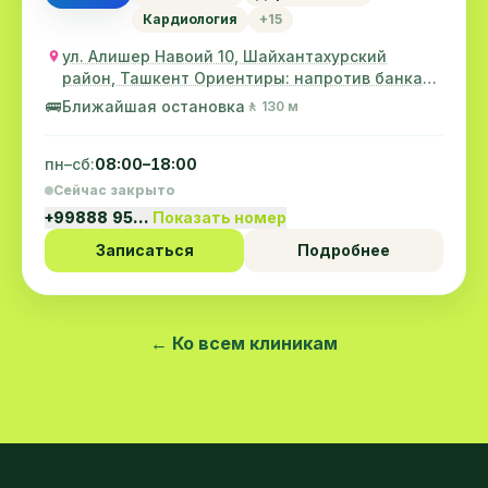
Кардиология
+15
ул. Алишер Навоий 10, Шайхантахурский
район, Ташкент Ориентиры: напротив банка
"Трастбанк"
🚌
Ближайшая остановка
🚶 130 м
пн–сб:
08:00–18:00
Сейчас закрыто
+99888 95…
Показать номер
Записаться
Подробнее
← Ко всем клиникам