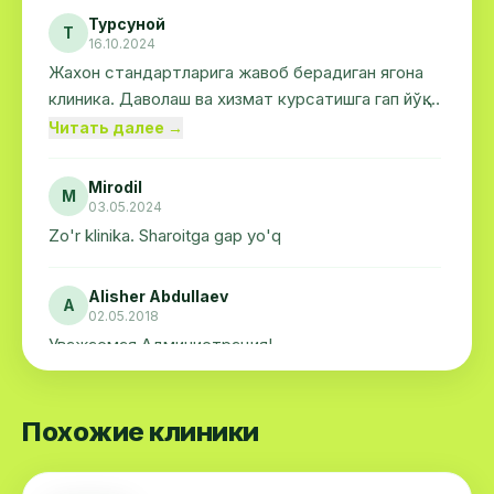
Турсуной
Т
16.10.2024
Жахон стандартларига жавоб берадиган ягона
клиника. Даволаш ва хизмат курсатишга гап йўқ.
Клиникага омад.
Читать далее →
Mirodil
M
03.05.2024
Zo'r klinika. Sharoitga gap yo'q
Alisher Abdullaev
A
02.05.2018
Уважаемая Администрация!
Лечусь у вас с 8 января, в отделении
кардиологии.
Читать далее →
В 816 номере, пишу в номере потому что
Похожие клиники
ощущаю себя как в гостинице. Удобства, связь
с медсестрой , Мебель , телевизор ,WiFi все на