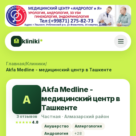
kliniki
*
🏥
Главная
/
Клиники
/
Akfa Medline - медицинский центр в Ташкенте
Akfa Medline -
A
медицинский центр в
Ташкенте
Частная · Алмазарский район
3 отзывов
★★★★★
★★★★★
4.8
Акушерство
Аллергология
Андрология
+28