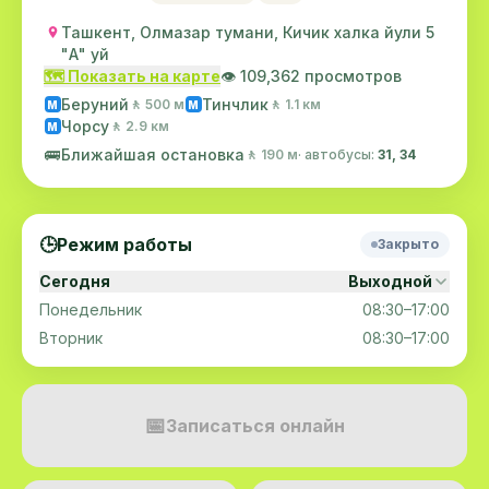
Ташкент, Олмазар тумани, Кичик халка йули 5
"А" уй
🗺️ Показать на карте
👁️ 109,362 просмотров
Беруний
Тинчлик
🚶 500 м
🚶 1.1 км
M
M
Чорсу
🚶 2.9 км
M
🚌
Ближайшая остановка
🚶 190 м
· автобусы:
31, 34
🕒
Режим работы
Закрыто
Сегодня
Выходной
Понедельник
08:30–17:00
Вторник
08:30–17:00
📅
Записаться онлайн