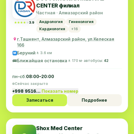
CENTER филиал
Частная · Алмазарский район
Андрология
Гинекология
★★★★★
★★★★★
3.9
Кардиология
+16
г.Ташкент, Алмазарский район, ул.Келеская
166
Беруний
🚶 3.6 км
M
🚌
Ближайшая остановка
🚶 170 м
· автобусы:
42
пн–сб:
08:00–20:00
Сейчас закрыто
+998 9516…
Показать номер
Записаться
Подробнее
Shox Med Center