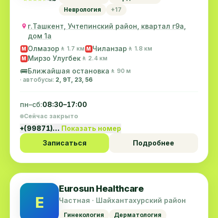
Неврология
+17
г.Ташкент, Учтепинский район, квартал г9а,
дом 1а
Олмазор
Чиланзар
🚶 1.7 км
🚶 1.8 км
M
M
Мирзо Улугбек
🚶 2.4 км
M
🚌
Ближайшая остановка
🚶 90 м
· автобусы:
2, 9Т, 23, 56
пн–сб:
08:30–17:00
Сейчас закрыто
+(99871)…
Показать номер
Записаться
Подробнее
Eurosun Healthcare
E
Частная · Шайхантахурский район
Гинекология
Дерматология