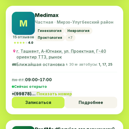
Medimax
M
Частная · Мирзо-Улугбекский район
Гинекология
Неврология
15 отзывов
Проктология
+7
★★★★★
★★★★★
4.0
г. Ташкент, А-Югнаки, ул. Проектная, Г-40
ориентир ТТЗ, рынок
🚌
Ближайшая остановка
🚶 30 м
· автобусы:
1, 17, 25
пн–пт:
09:00–17:00
Сейчас открыто
+(99878)…
Показать номер
Записаться
Подробнее