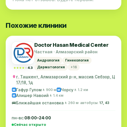
Похожие клиники
Doctor Hasan Medical Center
Частная · Алмазарский район
Андрология
Гинекология
Дерматология
+16
★★★★★
★★★★★
4.3
г. Ташкент, Алмазарский р-н, массив Себзор, Ц
17/18, 1д
Гафур Гулом
Чорсу
🚶 900 м
🚶 1.2 км
M
M
Алишер Навоий
🚶 1.4 км
M
🚌
Ближайшая остановка
🚶 260 м
· автобусы:
17, 43
пн–вс:
08:00–24:00
Сейчас открыто