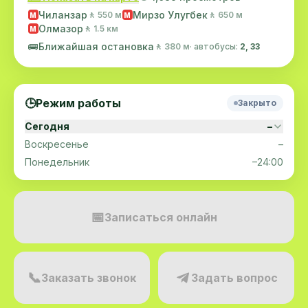
Чиланзар
Мирзо Улугбек
🚶 550 м
🚶 650 м
M
M
Олмазор
🚶 1.5 км
M
🚌
Ближайшая остановка
🚶 380 м
· автобусы:
2, 33
🕒
Режим работы
Закрыто
Сегодня
–
Воскресенье
–
Понедельник
–24:00
📅
Записаться онлайн
📞
Заказать звонок
Задать вопрос