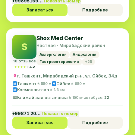
+99895169…
Показать номер
Записаться
Подробнее
Shox Med Center
S
Частная · Мирабадский район
Аллергология
Андрология
16 отзывов
Гастроэнтерология
+25
★★★★★
★★★★★
4.2
г. Ташкент, Мирабадский р-н, ул. Ойбек, 34д
Ташкент
Ойбек
🚶 550 м
🚶 850 м
M
M
Космонавтлар
🚶 1.3 км
M
🚌
Ближайшая остановка
🚶 150 м
· автобусы:
22
+99871 20…
Показать номер
Записаться
Подробнее