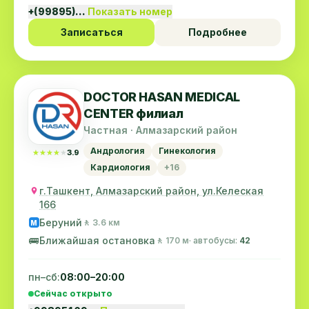
+(99895)…
Показать номер
Записаться
Подробнее
DOCTOR HASAN MEDICAL
CENTER филиал
Частная · Алмазарский район
Андрология
Гинекология
★★★★★
★★★★★
3.9
Кардиология
+16
г.Ташкент, Алмазарский район, ул.Келеская
166
Беруний
🚶 3.6 км
M
🚌
Ближайшая остановка
🚶 170 м
· автобусы:
42
пн–сб:
08:00–20:00
Сейчас открыто