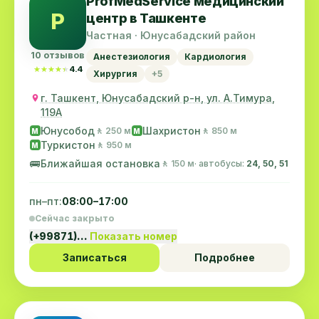
ProfMedService медицинский
P
центр в Ташкенте
Частная · Юнусабадский район
10 отзывов
Анестезиология
Кардиология
★★★★★
★★★★★
4.4
Хирургия
+5
г. Ташкент, Юнусабадский р-н, ул. А.Тимура,
119A
Юнусобод
Шахристон
🚶 250 м
🚶 850 м
M
M
Туркистон
🚶 950 м
M
🚌
Ближайшая остановка
🚶 150 м
· автобусы:
24, 50, 51
пн–пт:
08:00–17:00
Сейчас закрыто
(+99871)…
Показать номер
Записаться
Подробнее