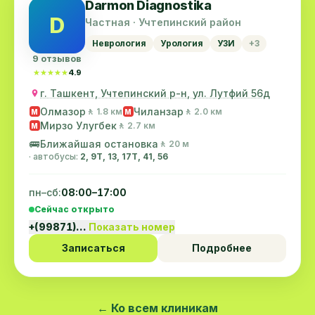
Darmon Diagnostika
D
Частная · Учтепинский район
Неврология
Урология
УЗИ
+3
9 отзывов
★★★★★
★★★★★
4.9
г. Ташкент, Учтепинский р-н, ул. Лутфий 56д
Олмазор
Чиланзар
🚶 1.8 км
🚶 2.0 км
M
M
Мирзо Улугбек
🚶 2.7 км
M
🚌
Ближайшая остановка
🚶 20 м
· автобусы:
2, 9Т, 13, 17T, 41, 56
пн–сб:
08:00–17:00
Сейчас открыто
+(99871)…
Показать номер
Записаться
Подробнее
← Ко всем клиникам