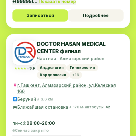
+(99895)…
Показать номер
Записаться
Подробнее
DOCTOR HASAN MEDICAL
CENTER филиал
Частная · Алмазарский район
Андрология
Гинекология
★★★★★
★★★★★
3.9
Кардиология
+16
г.Ташкент, Алмазарский район, ул.Келеская
166
Беруний
🚶 3.6 км
M
🚌
Ближайшая остановка
🚶 170 м
· автобусы:
42
пн–сб:
08:00–20:00
Сейчас закрыто