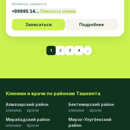
Сейчас закрыто
+99895 14…
Показать номер
Записаться
Подробнее
←
1
2
3
4
→
Клиники и врачи по районам Ташкента
Алмазарский район
Бектемирский район
клиники
·
врачи
клиники
·
врачи
Мирабадский район
Мирзо-Улугбекский
клиники
·
врачи
район