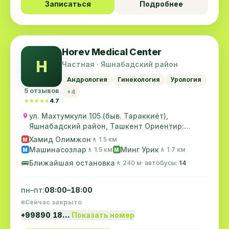
Записаться
Подробнее
Horev Medical Center
H
Частная · Яшнабадский район
Андрология
Гинекология
Урология
5 отзывов
+4
★★★★★
★★★★★
4.7
ул. Махтумкули 105 (быв. Тараккиёт),
Яшнабадский район, Ташкент Ориентир:
старое ТашМИ
Хамид Олимжон
🚶 1.5 км
M
Машинасозлар
Минг Урик
🚶 1.5 км
🚶 1.7 км
M
M
🚌
Ближайшая остановка
🚶 240 м
· автобусы:
14
пн–пт:
08:00–18:00
Сейчас закрыто
+99890 18…
Показать номер