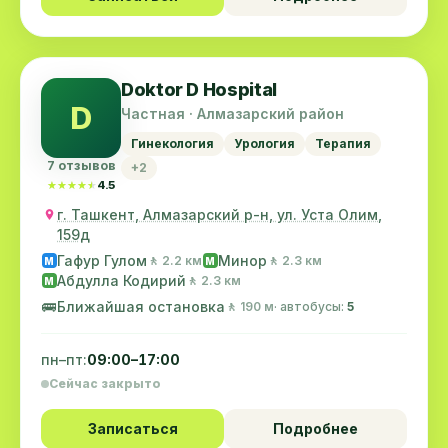
Doktor D Hospital
D
Частная · Алмазарский район
Гинекология
Урология
Терапия
7 отзывов
+2
★★★★★
★★★★★
4.5
г. Ташкент, Алмазарский р-н, ул. Уста Олим,
159д
Гафур Гулом
Минор
🚶 2.2 км
🚶 2.3 км
M
M
Абдулла Кодирий
🚶 2.3 км
M
🚌
Ближайшая остановка
🚶 190 м
· автобусы:
5
пн–пт:
09:00–17:00
Сейчас закрыто
Записаться
Подробнее