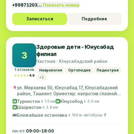
+99871203…
Показать номер
Записаться
Подробнее
Здоровые дети - Юнусабад
З
филиал
Частная · Юнусабадский район
1 отзывов
Неврология
Ортопедия
Педиатрия
★★★★★
★★★★★
4.9
+2
ул. Мирзаева 50, Юнусабад 17, Юнусабадский
район, Ташкент Ориентир: напротив глазной
клини...
Туркистон
Юнусобод
🚶 1.5 км
🚶 2.0 км
M
M
Шахристон
🚶 2.8 км
M
🚌
Ближайшая остановка
🚶 100 м
· автобусы:
7
пн–пт:
09:00–18:00