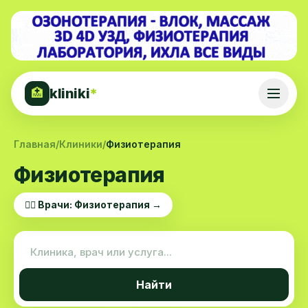
kliniki
*
🏥
Главная
/
Клиники
/
Физиотерапия
Физиотерапия
👨‍⚕️ Врачи: Физиотерапия →
Найти