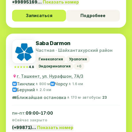
+99895169…
Показать номер
Записаться
Подробнее
Saba Darmon
Частная · Шайхантахурский район
Гинекология
Урология
Эндокринология
+6
★★★★★
★★★★★
4.8
г. Ташкент, ул. Нурафшон, 7А/3
Тинчлик
Чорсу
🚶 800 м
🚶 1.6 км
M
M
Беруний
🚶 2.0 км
M
🚌
Ближайшая остановка
🚶 170 м
· автобусы:
23
пн–пт:
09:00–17:00
Сейчас закрыто
(+99871)…
Показать номер