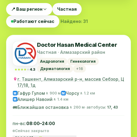
📍 Ваш регион
Частная
Работают сейчас
Найдено: 31
Doctor Hasan Medical Center
Частная · Алмазарский район
Андрология
Гинекология
Дерматология
+16
★★★★★
★★★★★
4.3
г. Ташкент, Алмазарский р-н, массив Себзор, Ц
17/18, 1д
Гафур Гулом
Чорсу
🚶 900 м
🚶 1.2 км
M
M
Алишер Навоий
🚶 1.4 км
M
🚌
Ближайшая остановка
🚶 260 м
· автобусы:
17, 43
пн–вс:
08:00–24:00
Сейчас закрыто