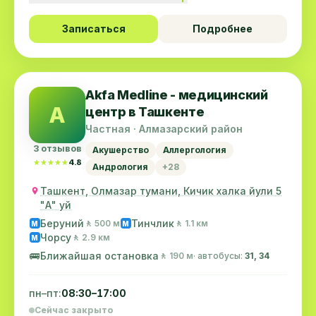
Записаться
Подробнее
Akfa Medline - медицинский
A
центр в Ташкенте
Частная · Алмазарский район
3 отзывов
Акушерство
Аллергология
★★★★★
★★★★★
4.8
Андрология
+28
Ташкент, Олмазар тумани, Кичик халка йули 5
"А" уй
Беруний
Тинчлик
🚶 500 м
🚶 1.1 км
M
M
Чорсу
🚶 2.9 км
M
🚌
Ближайшая остановка
🚶 190 м
· автобусы:
31, 34
пн–пт:
08:30–17:00
Сейчас закрыто