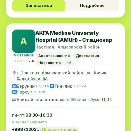
Записаться
Подробнее
AKFA Medline University
A
Hospital (AMUH) - Стационар
Частная · Алмазарский район
4 отзывов
Анестезиология
Диетология
★★★★★
★★★★★
2.8
Неврология
+6
г. Ташкент, Алмазарский район, ул. Кичик
Халка йули, 5А
Беруний
Тинчлик
🚶 500 м
🚶 1.1 км
M
M
Чорсу
🚶 2.9 км
M
🚌
Ближайшая остановка
🚶 190 м
· автобусы:
31, 34
пн–пт:
08:30–16:30
Сейчас закрыто
+99871203…
Показать номер