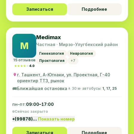
Записаться
Подробнее
Medimax
M
Частная · Мирзо-Улугбекский район
Гинекология
Неврология
15 отзывов
Проктология
+7
★★★★★
★★★★★
4.0
г. Ташкент, А-Югнаки, ул. Проектная, Г-40
ориентир ТТЗ, рынок
🚌
Ближайшая остановка
🚶 30 м
· автобусы:
1, 17, 25
пн–пт:
09:00–17:00
Сейчас закрыто
+(99878)…
Показать номер
Записаться
Подробнее