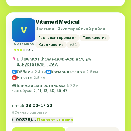
Vitamed Medical
V
Частная · Яккасарайский район
Гастроэнтерология
Гинекология
5 отзывов
Кардиология
+24
★★★★★
★★★★★
3.0
г. Ташкент, Яккасарайский р-н, ул.
Ш.Руставели, 109 А
Ойбек
Космонавтлар
🚶 2.4 км
🚶 2.6 км
M
M
Новза
🚶 2.9 км
M
🚌
Ближайшая остановка
🚶 70 м
· автобусы:
2, 11, 12, 40, 45, 47
пн–сб:
08:00–17:30
Сейчас закрыто
(+99878)…
Показать номер