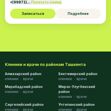
+(99871)…
Показать номер
Записаться
Подробнее
Клиники и врачи по районам Ташкента
Алмазарский район
Бектемирский район
клиники
·
врачи
клиники
·
врачи
Мирабадский район
Мирзо-Улугбекский
клиники
·
врачи
район
клиники
·
врачи
Сергелийский район
Учтепинский район
клиники
·
врачи
клиники
·
врачи