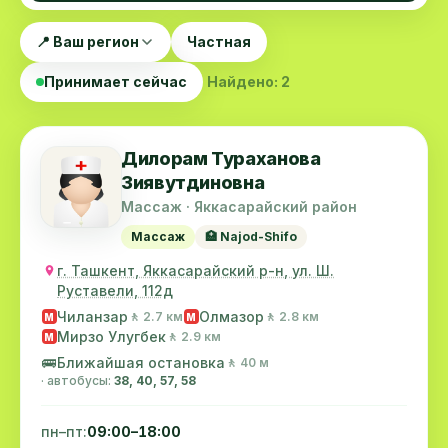
📍 Ваш регион
Частная
Принимает сейчас
Найдено: 2
Дилорам Тураханова
Зиявутдиновна
Массаж · Яккасарайский район
Массаж
🏥 Najod-Shifo
г. Ташкент, Яккасарайский р-н, ул. Ш.
Руставели, 112д
Чиланзар
Олмазор
🚶 2.7 км
🚶 2.8 км
M
M
Мирзо Улугбек
🚶 2.9 км
M
🚌
Ближайшая остановка
🚶 40 м
· автобусы:
38, 40, 57, 58
пн–пт:
09:00–18:00