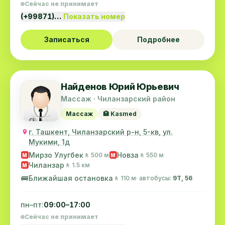
Сейчас не принимает
(+99871)…
Показать номер
Записаться
Подробнее
Найденов Юрий Юрьевич
Массаж · Чиланзарский район
Массаж
🏥 Kasmed
г. Ташкент, Чиланзарский р-н, 5-кв, ул.
Мукими, 1д
Мирзо Улугбек
Новза
🚶 500 м
🚶 550 м
M
M
Чиланзар
🚶 1.5 км
M
🚌
Ближайшая остановка
🚶 110 м
· автобусы:
9Т, 56
пн–пт:
09:00–17:00
Сейчас не принимает