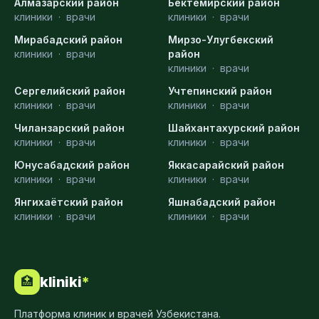
Алмазарский район
Бектемирский район
клиники
·
врачи
клиники
·
врачи
Мирабадский район
Мирзо-Улугбекский
клиники
·
врачи
район
клиники
·
врачи
Сергелийский район
Учтепинский район
клиники
·
врачи
клиники
·
врачи
Чиланзарский район
Шайхантахурский район
клиники
·
врачи
клиники
·
врачи
Юнусабадский район
Яккасарайский район
клиники
·
врачи
клиники
·
врачи
Янгихаётский район
Яшнабадский район
клиники
·
врачи
клиники
·
врачи
kliniki
*
🏥
Платформа клиник и врачей Узбекистана.