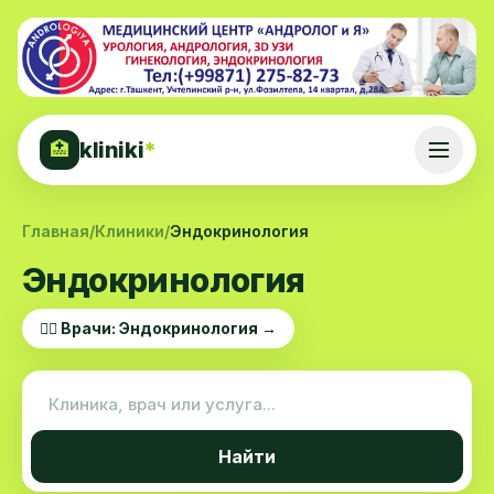
kliniki
*
🏥
Главная
/
Клиники
/
Эндокринология
Эндокринология
👨‍⚕️ Врачи: Эндокринология →
Найти