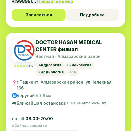
+(99895)…
Показать номер
Записаться
Подробнее
DOCTOR HASAN MEDICAL
CENTER филиал
Частная · Алмазарский район
Андрология
Гинекология
★★★★★
★★★★★
3.9
Кардиология
+16
г.Ташкент, Алмазарский район, ул.Келеская
166
Беруний
🚶 3.6 км
M
🚌
Ближайшая остановка
🚶 170 м
· автобусы:
42
пн–сб:
08:00–20:00
Сейчас закрыто