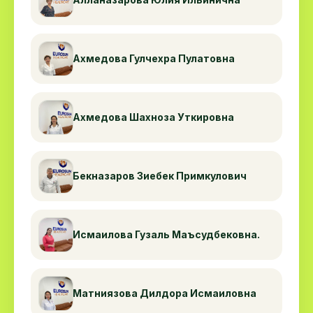
Ахмедова Гулчехра Пулатовна
Ахмедова Шахноза Уткировна
Бекназаров Зиебек Примкулович
Исмаилова Гузаль Маъсудбековна.
Матниязова Дилдора Исмаиловна