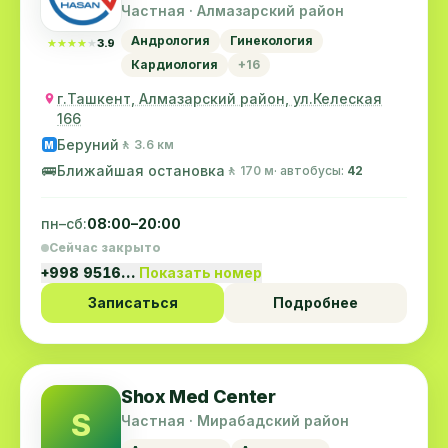
Частная · Алмазарский район
Андрология
Гинекология
★★★★★
★★★★★
3.9
Кардиология
+16
г.Ташкент, Алмазарский район, ул.Келеская
166
Беруний
🚶 3.6 км
M
🚌
Ближайшая остановка
🚶 170 м
· автобусы:
42
пн–сб:
08:00–20:00
Сейчас закрыто
+998 9516…
Показать номер
Записаться
Подробнее
Shox Med Center
S
Частная · Мирабадский район