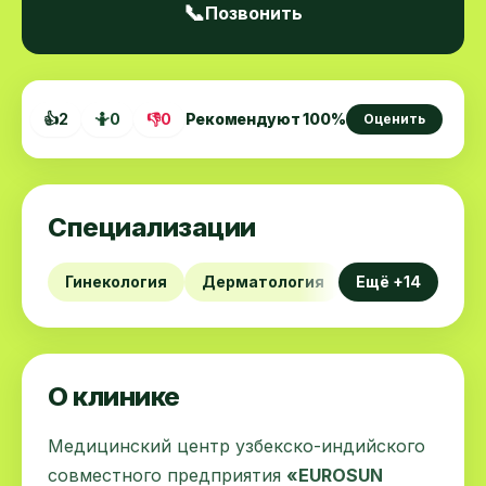
📞
Позвонить
👍
2
🤷
0
👎
0
Рекомендуют
100
%
Оценить
Специализации
Гинекология
Дерматология
Ещё +14
Кардиология
О клинике
Медицинский центр узбекско-индийского
совместного предприятия
«EUROSUN