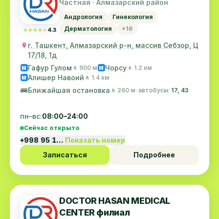
Частная · Алмазарский район
Андрология
Гинекология
Дерматология
+16
★★★★★
★★★★★
4.3
г. Ташкент, Алмазарский р-н, массив Себзор, Ц
17/18, 1д
Гафур Гулом
Чорсу
🚶 900 м
🚶 1.2 км
M
M
Алишер Навоий
🚶 1.4 км
M
🚌
Ближайшая остановка
🚶 260 м
· автобусы:
17, 43
пн–вс:
08:00–24:00
Сейчас открыто
+998 95 1…
Показать номер
Записаться
Подробнее
DOCTOR HASAN MEDICAL
CENTER филиал