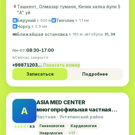
Ташкент, Олмазар тумани, Кичик халка йули 5
"А" уй
Беруний
Тинчлик
🚶 500 м
🚶 1.1 км
M
M
Чорсу
🚶 2.9 км
M
🚌
Ближайшая остановка
🚶 190 м
· автобусы:
31, 34
пн–пт:
08:30–17:00
Сейчас закрыто
+99871203…
Показать номер
Записаться
Подробнее
ASIA MED CENTER
A
многопрофильная частная
клиника
Частная · Учтепинский район
Гинекология
Кардиология
★★★★★
★★★★★
4.5
Неврология
+17