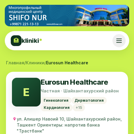
kliniki
*
🏥
Главная
/
Клиники
/
Eurosun Healthcare
Eurosun Healthcare
E
Частная · Шайхантахурский район
Гинекология
Дерматология
Кардиология
+15
ул. Алишер Навоий 10, Шайхантахурский район,
Ташкент Ориентиры: напротив банка
"Трастбанк"