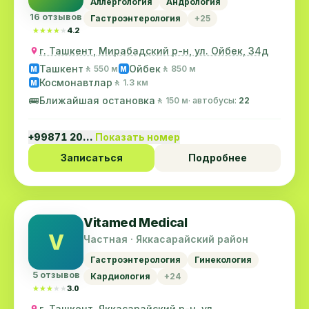
Аллергология
Андрология
16 отзывов
Гастроэнтерология
+25
★★★★★
★★★★★
4.2
г. Ташкент, Мирабадский р-н, ул. Ойбек, 34д
Ташкент
Ойбек
🚶 550 м
🚶 850 м
M
M
Космонавтлар
🚶 1.3 км
M
🚌
Ближайшая остановка
🚶 150 м
· автобусы:
22
+99871 20…
Показать номер
Записаться
Подробнее
Vitamed Medical
V
Частная · Яккасарайский район
Гастроэнтерология
Гинекология
5 отзывов
Кардиология
+24
★★★★★
★★★★★
3.0
г. Ташкент, Яккасарайский р-н, ул.