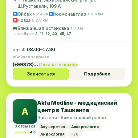
Ш.Руставели, 109 А
Ойбек
Космонавтлар
🚶 2.4 км
🚶 2.6 км
M
M
Новза
🚶 2.9 км
M
🚌
Ближайшая остановка
🚶 70 м
· автобусы:
2, 11, 12, 40, 45, 47
пн–сб:
08:00–17:30
Сейчас закрыто
(+99878)…
Показать номер
Записаться
Подробнее
Akfa Medline - медицинский
A
центр в Ташкенте
Частная · Алмазарский район
3 отзывов
Акушерство
Аллергология
★★★★★
★★★★★
4.8
Андрология
+28