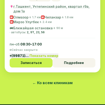
г.Ташкент, Учтепинский район, квартал г9а,
дом 1а
Олмазор
Чиланзар
🚶 1.7 км
🚶 1.8 км
M
M
Мирзо Улугбек
🚶 2.4 км
M
🚌
Ближайшая остановка
🚶 90 м
· автобусы:
2, 9Т, 23, 56
пн–сб:
08:30–17:00
Сейчас закрыто
+(99871)…
Показать номер
Записаться
Подробнее
← Ко всем клиникам