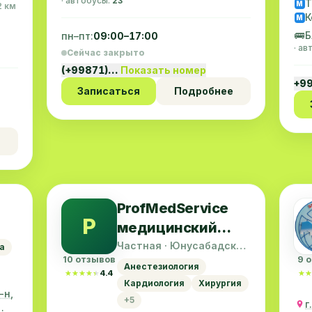
· автобусы:
23
Т
M
2 км
К
M
🚌
Б
пн–пт:
09:00–17:00
· а
Сейчас закрыто
(+99871)…
Показать номер
+9
Записаться
Подробнее
ProfMedService
P
медицинский
йон
центр в Ташкенте
Частная · Юнусабадский
а
район
10 отзывов
9 
Анестезиология
★★★★★
★★★★★
4.4
★★
★★
Кардиология
Хирургия
-н,
+5
г