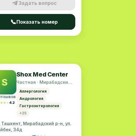
Задать вопрос
📞
Показать номер
Shox Med Center
S
Частная · Мирабадский
район
Аллергология
отзывов
Андрология
★★★
★★★
4.2
Гастроэнтерология
+25
. Ташкент, Мирабадский р-н, ул.
йбек, 34д