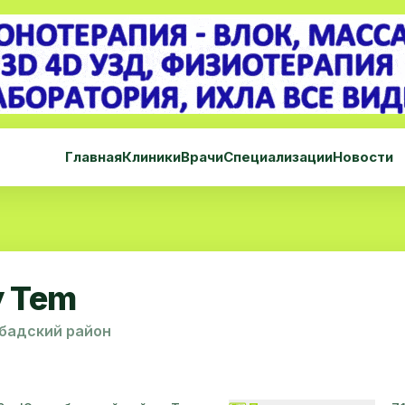
Главная
Клиники
Врачи
Специализации
Новости
y Tem
абадский район