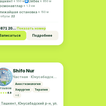
ашкент
Ойбек
🚶 550 м
🚶 850 м
M
осмонавтлар
🚶 1.3 км
лижайшая остановка
🚶 150 м
втобусы:
22
9871 20…
Показать номер
Записаться
Подробнее
Shifo Nur
Частная · Юнусабадский
район
Анестезиология
отзывов
Хирургия
Терапия
★★★
★★★
4.9
+4
. Ташкент, Юнусабадский р-н, ул.