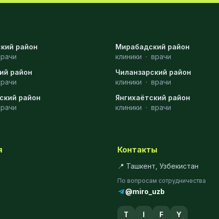
кий район
Мирабадский район
врачи
клиники
·
врачи
ий район
Чиланзарский район
врачи
клиники
·
врачи
ский район
Янгихаётский район
врачи
клиники
·
врачи
я
Контакты
📍 Ташкент, Узбекистан
По вопросам сотрудничества
@miro_uzb
T
I
F
Y