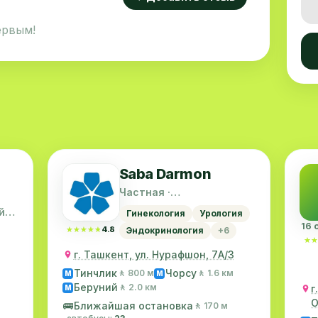
ервым!
Saba Darmon
Частная ·
Шайхантахурский район
й
Гинекология
Урология
16 
★★★★★
★★★★★
4.8
Эндокринология
+6
★★
★★
г. Ташкент, ул. Нурафшон, 7А/3
Тинчлик
Чорсу
🚶 800 м
🚶 1.6 км
M
M
Беруний
🚶 2.0 км
г
M
О
🚌
Ближайшая остановка
🚶 170 м