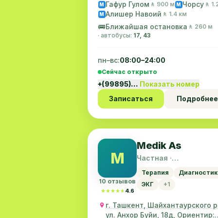
Гафур Гулом
Чорсу
🚶 900 м
🚶 1.
M
M
Алишер Навоий
🚶 1.4 км
M
🚌
Ближайшая остановка
🚶 260 м
· автобусы:
17, 43
пн–вс:
08:00–24:00
Сейчас открыто
+(99895)…
Показать номер
Записаться
Подробнее
Medik As
M
Частная ·
Шайхантахурский ра
Терапия
Диагностик
10 отзывов
ЭКГ
+1
★★★★★
★★★★★
4.6
г. Ташкент, Шайхантаурского р
ул. Анхор Буйи, 18д, Ориентир: