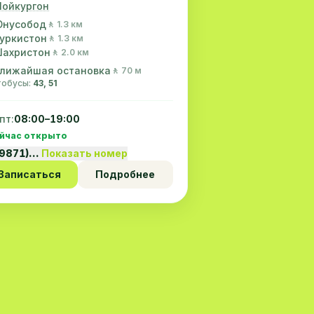
ойкургон
нусобод
🚶 1.3 км
уркистон
🚶 1.3 км
ахристон
🚶 2.0 км
лижайшая остановка
🚶 70 м
втобусы:
43, 51
пт:
08:00–19:00
йчас открыто
99871)…
Показать номер
Записаться
Подробнее