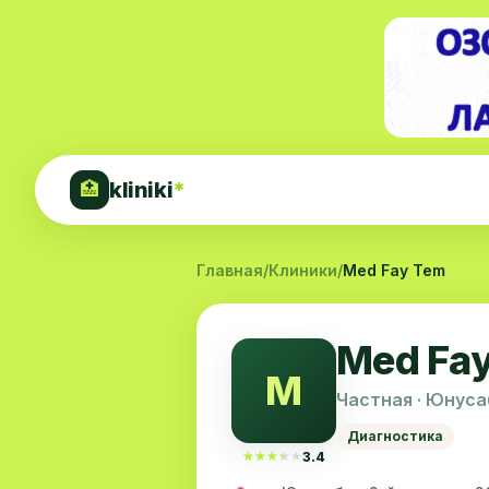
kliniki
*
🏥
Главная
/
Клиники
/
Med Fay Tem
Med Fa
M
Частная · Юнус
Диагностика
★★★★★
★★★★★
3.4