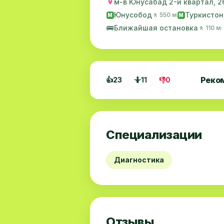
м-в Юнусабад 2-й квартал, 
Юнусобод
Туркистон
🚶 550 м
M
M
🚌
Ближайшая остановка
🚶 110 м
Реко
👍
23
🤷
11
👎
0
Специализации
Диагностика
Отзывы