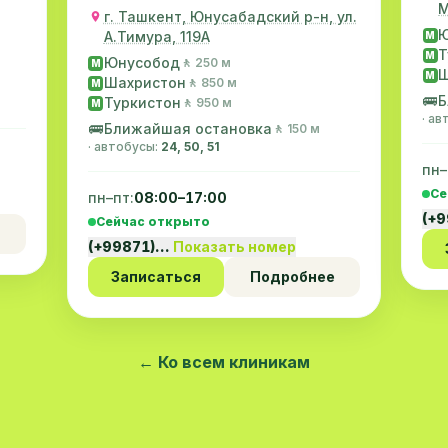
М
г. Ташкент, Юнусабадский р-н, ул.
Ю
А.Тимура, 119A
M
Т
M
Юнусобод
🚶 250 м
M
Ш
M
Шахристон
🚶 850 м
M
🚌
Б
Туркистон
🚶 950 м
M
· а
🚌
Ближайшая остановка
🚶 150 м
· автобусы:
24, 50, 51
пн–
Се
пн–пт:
08:00–17:00
(+
Сейчас открыто
(+99871)…
Показать номер
Записаться
Подробнее
← Ко всем клиникам