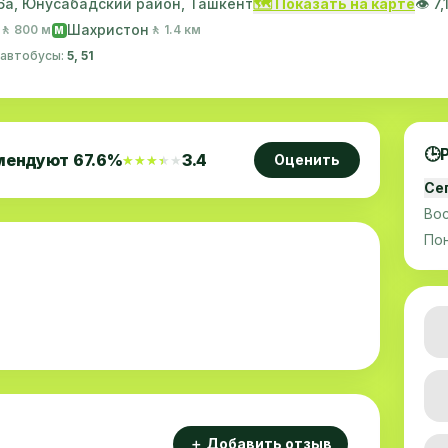
26а, Юнусабадский район, Ташкент
🗺️ Показать на карте
👁️ 
Шахристон
🚶 800 м
🚶 1.4 км
M
· автобусы:
5, 51
🕒
мендуют
67.6
%
3.4
Оценить
★★★★★
★★★★★
Се
Во
По
＋ Добавить отзыв